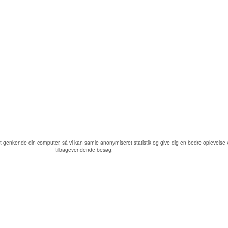
at genkende din computer, så vi kan samle anonymiseret statistik og give dig en bedre oplevelse
tilbagevendende besøg.
CONTENTBASE
CONTENTBASE
IS A DICENTIA STUDIOS SERVICE